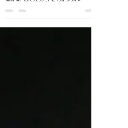
BootCamp YourFuture #1 -
Testemunhos
Testemunhos do BootCamp YourFuture #1