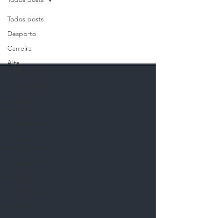
Todos posts
Desporto
Carreira
Alta
Performance
Saúde Mental
Literacia
Financeira
Arbitragem
Jogos
Olímpicos
Formação
Emprego
Congresso
Parceria