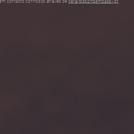
 em contacto connosco através de
geral@sportsembassy.pt
.