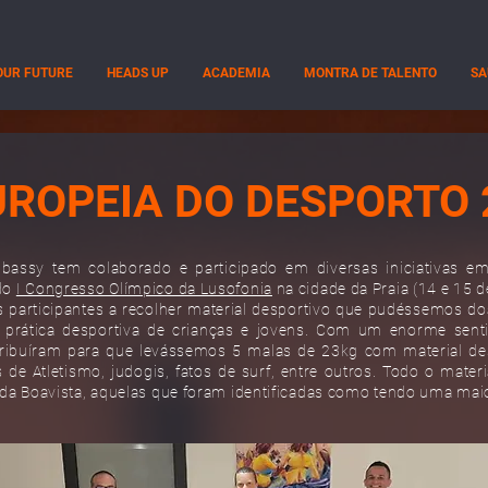
OUR FUTURE
HEADS UP
ACADEMIA
MONTRA DE TALENTO
SA
ROPEIA DO DESPORTO 
assy tem colaborado e participado em diversas iniciativas em
 do
I Congresso Olímpico da Lusofonia
na cidade da Praia (14 e 15 
 participantes a recolher material desportivo que
pudéssemos
doa
prática desportiva de crianças e jovens. Com um enorme senti
tribuíram para que levássemos 5 malas de 23kg com material desp
de Atletismo, judogis, fatos de surf, entre outros. Todo o materia
a da Boavista, aquelas que foram identificadas como tendo uma mai