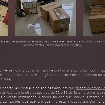
ial a ser transportado no aeroporto de Lisboa e a ser separado e distribuído para a i
Agradecimentos: Tofinha (bagagens) e
WeCare
 Verde ficou o compromisso de continuar a contribuir com mater
m, se possível, para instituições de outros Países membros da
uguesa).
Desporto, ao contrário do ano passado, em que
desenvolvemos um
 de Atletas e família desportiva: de 23 a 30 de Setembro iremos re
ra diversas instituições. A todos aqueles que, individualmente, 
rganizações que queiram aderir a esta iniciativa transforman