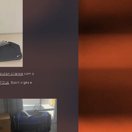
olution Alliance
com o
rf Club
, Sport Algés e