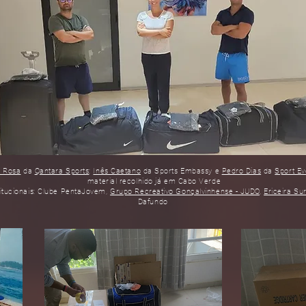
r Rosa
da
Qantara Sports
;
Inês Caetano
da Sports Embassy e
Pedro Dias
da
Sport Ev
material recolhido já em Cabo Verde
itucionais: Clube PentaJovem,
Grupo Recreativo Gonçalvinhense - JUDO
,
Ericeira Su
Dafundo