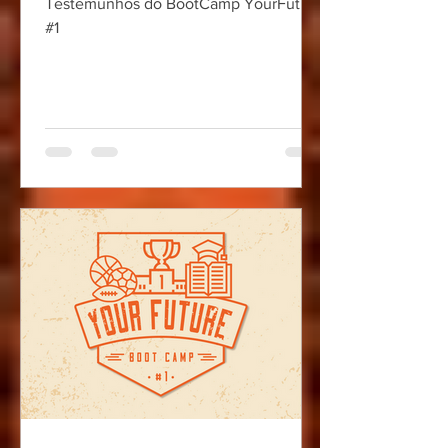
Testemunhos do BootCamp YourFuture
#1