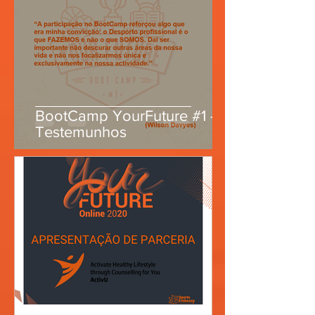
BootCamp YourFuture #1 -
Testemunhos