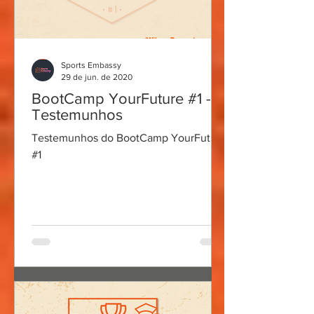
Sports Embassy
29 de jun. de 2020
BootCamp YourFuture #1 -
Testemunhos
Testemunhos do BootCamp YourFuture
#1