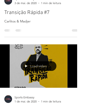
Load video
Sports Embassy
3 de mai. de 2020
1 min de leitura
Transição Rápida #7
Carlitos & Madjer
Load video