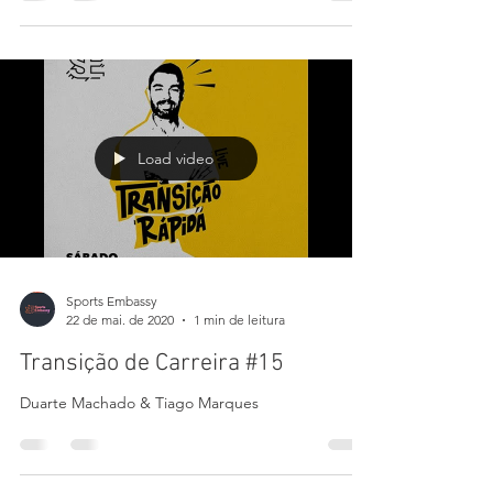
Sports Embassy
4 de jun. de 2020
1 min de leitura
Chegou o BootCamp!
BootCamp YourFuture #1
Load video
Sports Embassy