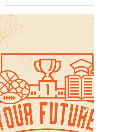
disponível
Hoje é dia de divulgar o programa da primeira
edição do BootCamp YourFuture que foi
desenvolvido para que os Atletas possam ganhar
uma...