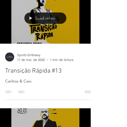
Transição Rápida #14
Pedro Cary & Maria João Koehler
Load video
Sports Embassy
17 de mai. de 2020
1 min de leitura
Transição Rápida #13
Carlitos & Caio