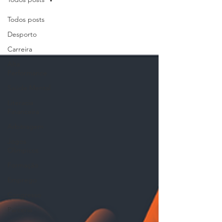
Todos posts
Desporto
Carreira
Alta
Performance
Saúde Mental
Literacia
Financeira
Arbitragem
Jogos
Olímpicos
Formação
Emprego
Congresso
Parceria