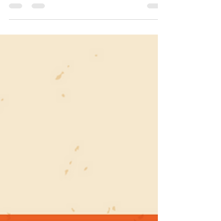
BootCamp YourFuture #1 -
Testemunhos
Testemunhos do BootCamp YourFuture #1