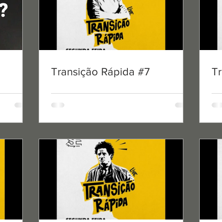
Sports Embassy
Transição Rápida #7
T
8 de mai. de 2020
1 min de l
Transição Rápida
O episódio de hoje junta do
juntou numa conversa que, po
terceira parte. É que se o Duar