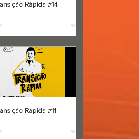
leitura
ansição Rápida #14
 #12
ansição Rápida #11
leitura
 #11
ro Dias