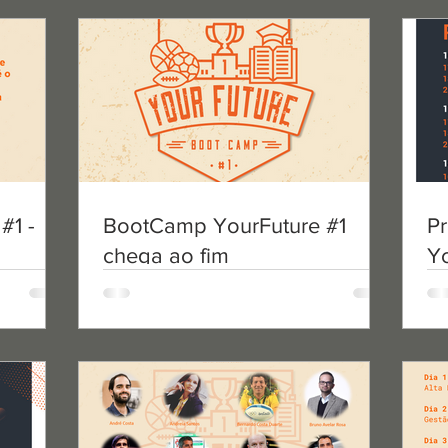
Congresso You
arceria
Convocatória
Sports Embassy
13 de jul. de 2020
1 m
Congresso Yo
Convocatória
Sports Embassy
Sports Embassy
20 de mai. de 2020
1 min de 
29 de jun. de 2020
1 min de le
#1 -
#1 -
BootCamp YourFuture #1
BootCamp YourFuture #1
P
P
Convocatória para o Co
Transição Rápida
chega ao fim
chega ao fim
Y
Y
Pedro Cary & Maria João Koe