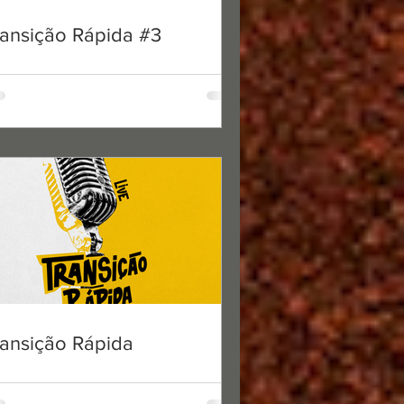
ransição Rápida #3
eitura
 #8
es
ransição Rápida
eitura
 #7