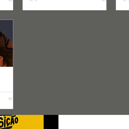
Carlitos & Madjer
Sports Embassy
1 de mai. de 2020
1 min de l
Transição Rápida
Carlos Teixeira & Vanessa Fe