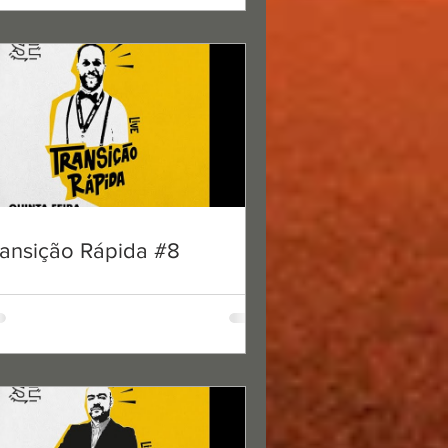
ransição Rápida #8
leitura
 #10
cheiro