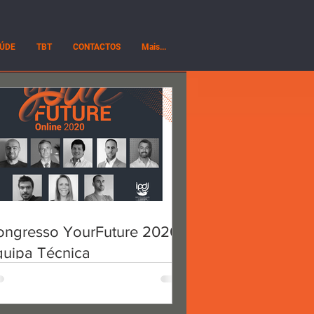
ÚDE
TBT
CONTACTOS
Mais...
tura
in de leitura
ira
Arbitragem
de parceria
a
leitura
ongresso YourFuture 2020 -
ongresso YourFuture 2020 -
eira #15
quipa Técnica
quipa Técnica
rques