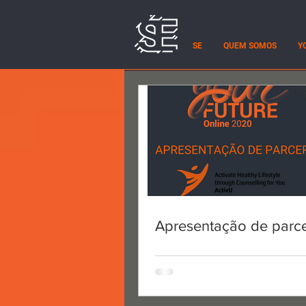
SE
QUEM SOMOS
Y
Sports Embassy
28 de jul. de 2020
1 min de leitura
Todos posts
Desporto
Car
Jogos Olímpicos
Formaç
Apresentação de parce
Apresentação de parce