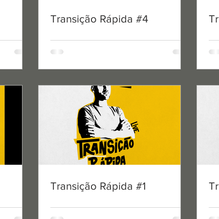
Transição Rápida #4
T
Sports Embassy
6 de mai. de 2020
1 min de l
Transição Rápida
Pedro Cary & Pedro Henriqu
Transição Rápida #1
T
Sports Embassy
3 de mai. de 2020
1 min de l
Transição Rápida