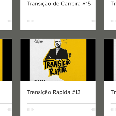
Transição de Carreira #15
15 de mai. de 2020
1 min de 
Tr
Transição Rápida
Carlos Teixeira & André Lima
Sports Embassy
Transição Rápida #12
Tr
13 de mai. de 2020
1 min de 
Transição Rápida
Bernardo Costa Duarte & Ped