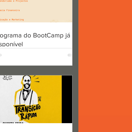
uture #1 -
leitura
rograma do BootCamp já
 #13
sponível