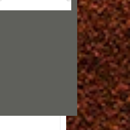
eitura
 #6
rnandes