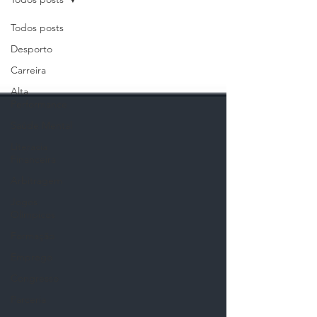
Todos posts
Desporto
Carreira
Alta
Performance
Saúde Mental
Literacia
Financeira
Arbitragem
Jogos
Olímpicos
Formação
Emprego
Congresso
Parceria