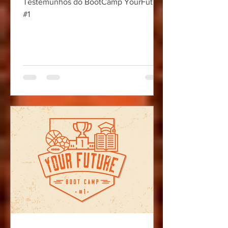
Testemunhos do BootCamp YourFuture
#1