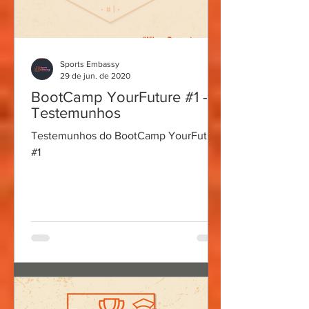
Sports Embassy
29 de jun. de 2020
BootCamp YourFuture #1 -
Testemunhos
Testemunhos do BootCamp YourFuture
#1