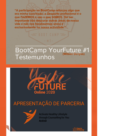
BootCamp YourFuture #1 -
Testemunhos