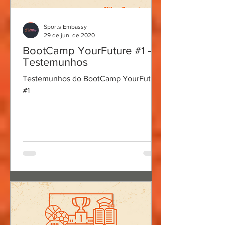
Sports Embassy
29 de jun. de 2020
BootCamp YourFuture #1 -
Testemunhos
Testemunhos do BootCamp YourFuture
#1