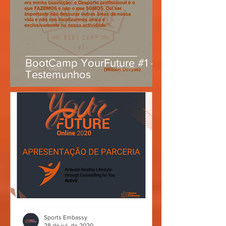
BootCamp YourFuture #1 -
Testemunhos
Sports Embassy
28 de jul. de 2020