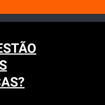
ESTÃO
S
ÇAS?