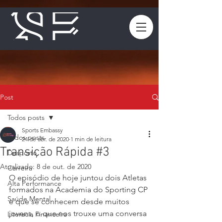
Post
Todos posts
Sports Embassy
Todos posts
24 de abr. de 2020
1 min de leitura
Transição Rápida #3
Desporto
Atualizado:
8 de out. de 2020
Carreira
O episódio de hoje juntou dois Atletas 
Alta Performance
formados na Academia do Sporting CP 
Saúde Mental
e que se conhecem desde muitos 
jovens, o que nos trouxe uma conversa 
Literacia Financeira