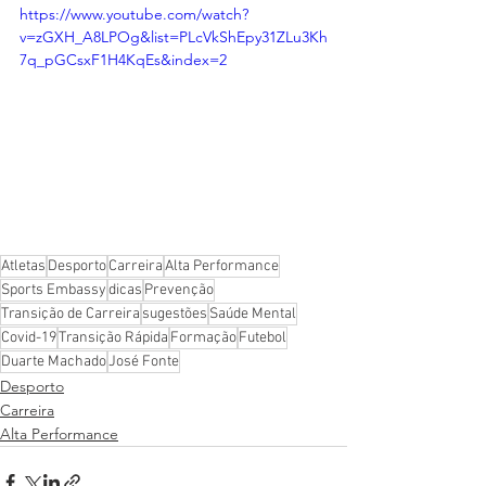
https://www.youtube.com/watch?
v=zGXH_A8LPOg&list=PLcVkShEpy31ZLu3Kh
7q_pGCsxF1H4KqEs&index=2
Atletas
Desporto
Carreira
Alta Performance
Sports Embassy
dicas
Prevenção
Transição de Carreira
sugestões
Saúde Mental
Covid-19
Transição Rápida
Formação
Futebol
Duarte Machado
José Fonte
Desporto
Carreira
Alta Performance