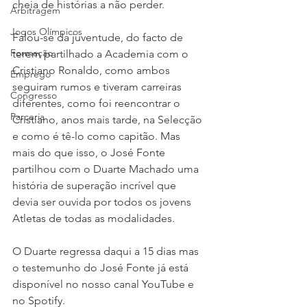
cheia de histórias a não perder.
Arbitragem
Jogos Olímpicos
Falou-se da juventude, do facto de 
Formação
terem partilhado a Academia com o 
Cristiano Ronaldo, como ambos 
Emprego
seguiram rumos e tiveram carreiras 
Congresso
diferentes, como foi reencontrar o 
Parceria
Cristiano, anos mais tarde, na Selecção 
e como é tê-lo como capitão. Mas 
mais do que isso, o José Fonte 
partilhou com o Duarte Machado uma 
história de superação incrível que 
devia ser ouvida por todos os jovens 
Atletas de todas as modalidades. 
O Duarte regressa daqui a 15 dias mas 
o testemunho do José Fonte já está 
disponível no nosso canal YouTube e 
no Spotify.