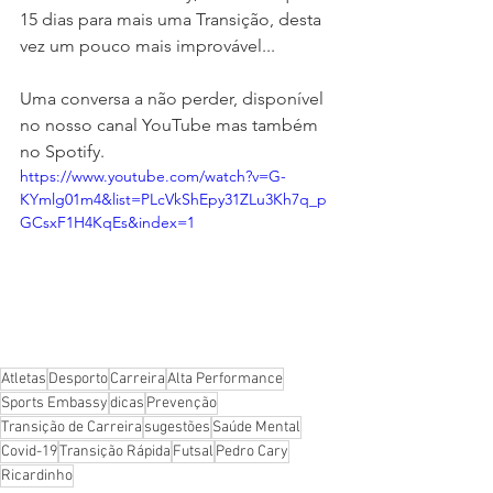
15 dias para mais uma Transição, desta 
vez um pouco mais improvável...
Uma conversa a não perder, disponível 
no nosso canal YouTube mas também 
no Spotify.
https://www.youtube.com/watch?v=G-
KYmlg01m4&list=PLcVkShEpy31ZLu3Kh7q_p
GCsxF1H4KqEs&index=1
Atletas
Desporto
Carreira
Alta Performance
Sports Embassy
dicas
Prevenção
Transição de Carreira
sugestões
Saúde Mental
Covid-19
Transição Rápida
Futsal
Pedro Cary
Ricardinho