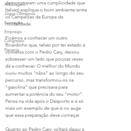
demonstraram uma cumplicidade que 
Arbitragem
(talvez) explique o bom ambiente entre 
Jogos Olímpicos
os Campeões da Europa da 
Formação
modalidade.
Emprego
Ficámos a conhecer um outro 
Congresso
Ricardinho que, talvez por ter estado à 
Parceria
conversa com o Pedro Cary, deixou 
sobressair um lado que poucas vezes 
dá a conhecer. O melhor do Mundo 
ouviu muitos "nãos" ao longo do seu 
percurso, mas transformou-os na 
"gasolina" que precisava para 
aumentar a potência do seu "motor". 
Pensa na vida após o Desporto e é só 
mais um exemplo de que é no auge 
que essa preparação deve começar.
Quanto ao Pedro Cary, voltará daqui a 