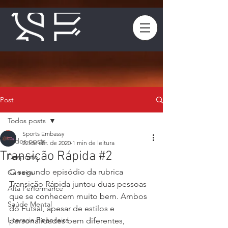
Post
Todos posts
Sports Embassy
Todos posts
22 de abr. de 2020
1 min de leitura
Transição Rápida #2
Desporto
O segundo episódio da rubrica 
Carreira
Transição Rápida juntou duas pessoas 
Alta Performance
que se conhecem muito bem. Ambos 
Saúde Mental
do Futsal, apesar de estilos e 
Literacia Financeira
personalidades bem diferentes, 