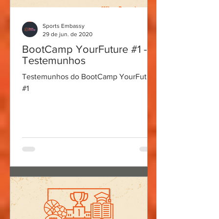
Sports Embassy
29 de jun. de 2020
BootCamp YourFuture #1 -
Testemunhos
Testemunhos do BootCamp YourFuture
#1