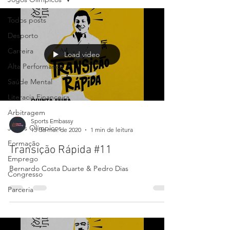
Todos posts
Desporto
Carreira
Load video
Alta Performance
Saúde Mental
Literacia Financeira
Arbitragem
Sports Embassy
Jogos Olímpicos
13 de mai. de 2020
1 min de leitura
Formação
Transição Rápida #11
Emprego
Bernardo Costa Duarte & Pedro Dias
Congresso
Parceria