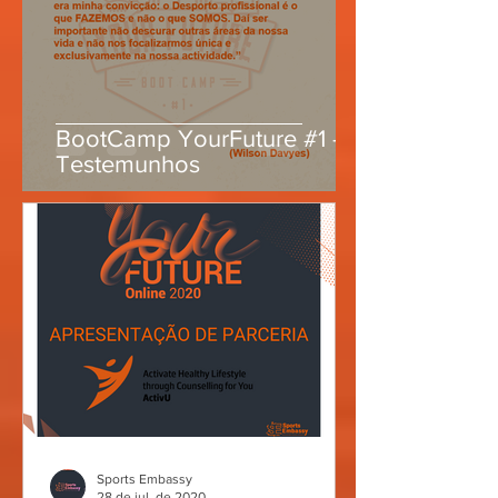
BootCamp YourFuture #1 -
Testemunhos
Sports Embassy
28 de jul. de 2020